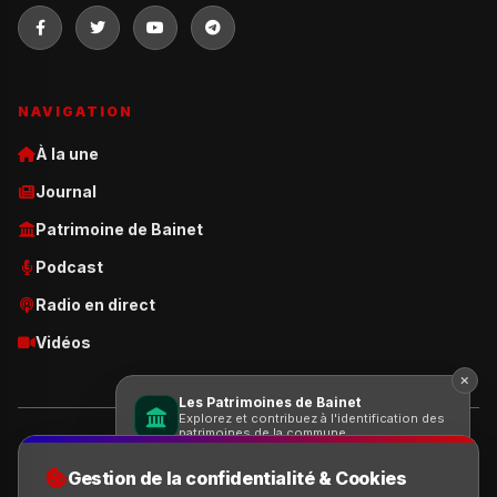
NAVIGATION
À la une
Journal
Patrimoine de Bainet
Podcast
Radio en direct
Vidéos
Les Patrimoines de Bainet
Explorez et contribuez à l'identification des
patrimoines de la commune.
© 2026 Le Bainétien. Tous droits réservés | Site développé par:
Saul
Création
Gestion de la confidentialité & Cookies
Voir les patrimoines ajoutés