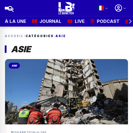
À LA UNE
JOURNAL
LIVE
PODCAST
ACCUEIL
CATÉGORIES
ASIE
ASIE
ASIE
09 APR 2026
265