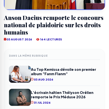
Anson Dacius remporte le concours
national de plaidoirie sur les droits
humains
03 AUGUST 2026
164 LECTURES
DANS LA MÊME RUBRIQUE
Au Top Kemissa dévoile son premier
album "Fanm Flanm"
03 AUG 2026
L'écrivain haïtien Thélyson Orélien
remporte le Prix Méduse 2026
31 JUL 2026