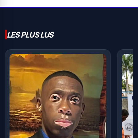
LES PLUS LUS
Massac
appelle
haïtien
989 V